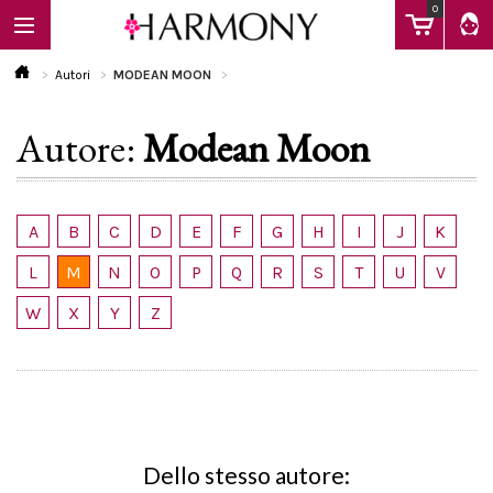
0
Autori
MODEAN MOON
Autore:
Modean Moon
EBOOK
LIBRI
A
B
C
D
E
F
G
H
I
J
K
L
M
N
O
P
Q
R
S
T
U
V
Calendario
W
X
Y
Z
FAQ
Dello stesso autore: