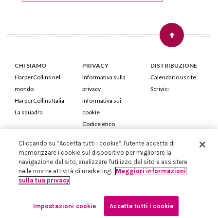
CHI SIAMO
PRIVACY
DISTRIBUZIONE
HarperCollins nel
Informativa sulla
Calendario uscite
mondo
privacy
Scrivici
HarperCollins Italia
Informativa sui
La squadra
cookie
Codice etico
Cliccando su “Accetta tutti i cookie”, l'utente accetta di
HarperCollins Italia S.p.A. Viale Monte Nero, 84 - 20135 Milano
memorizzare i cookie sul dispositivo per migliorare la
Cod. Fiscale e P.IVA 05946780151 - Capitale Sociale 258.250 €
navigazione del sito, analizzare l'utilizzo del sito e assistere
Iscritta in Milano al Registro delle imprese nr.198004 e REA nr.1051898
nelle nostre attività di marketing.
Maggiori informazioni
sulla tua privacy
Impostazioni cookie
Accetta tutti i cookie