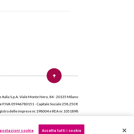
 Italia S.p.A. Viale Monte Nero, 84 - 20135 Milano
 e P.IVA 05946780151 - Capitale Sociale 258.250 €
 Registro delle imprese nr.198004 e REA nr.1051898
postazioni cookie
Accetta tutti i cookie