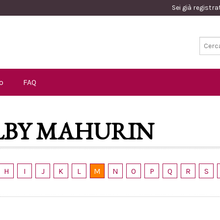
Sei già registr
o
FAQ
LBY MAHURIN
H
I
J
K
L
M
N
O
P
Q
R
S