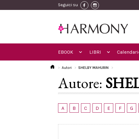
Seguici su
EBOOK
LIBRI
Calendari
Autori
SHELBY MAHURIN
Autore:
SHE
A
B
C
D
E
F
G