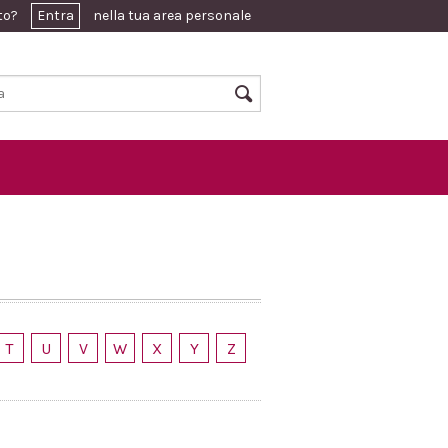
ato?
Entra
nella tua area personale
T
U
V
W
X
Y
Z