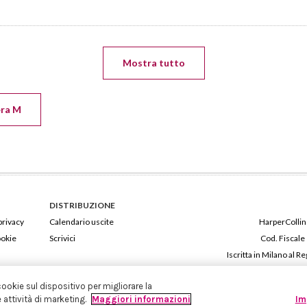
Mostra tutto
era M
DISTRIBUZIONE
privacy
Calendario uscite
HarperCollins
ookie
Scrivici
Cod. Fiscale
Iscritta in Milano al
cookie sul dispositivo per migliorare la
e attività di marketing.
Maggiori informazioni
Im