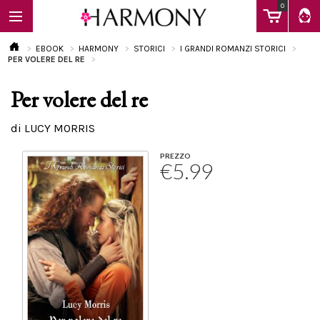
0
EBOOK
HARMONY
STORICI
I GRANDI ROMANZI STORICI
PER VOLERE DEL RE
Per volere del re
EBOOK
di LUCY MORRIS
LIBRI
PREZZO
€5.99
Calendario
FAQ