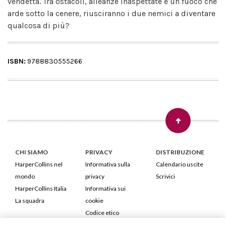
vendetta. Tra ostacoli, alleanze inaspettate e un fuoco che
arde sotto la cenere, riusciranno i due nemici a diventare
qualcosa di più?
ISBN:
9788830555266
CHI SIAMO
PRIVACY
DISTRIBUZIONE
HarperCollins nel
Informativa sulla
Calendario uscite
mondo
privacy
Scrivici
HarperCollins Italia
Informativa sui
La squadra
cookie
Codice etico