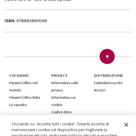
ISBN:
9788858911099
CHI SIAMO
PRIVACY
DISTRIBUZIONE
HarperCollins nel
Informativa sulla
Calendario uscite
mondo
privacy
Scrivici
HarperCollins Italia
Informativa sui
La squadra
cookie
Codice etico
Cliccando su “Accetta tutti i cookie”, l'utente accetta di
HarperCollins Italia S.p.A. Viale Monte Nero, 84 - 20135 Milano
memorizzare i cookie sul dispositivo per migliorare la
Cod. Fiscale e P.IVA 05946780151 - Capitale Sociale 258.250 €
navigazione del sito, analizzare l'utilizzo del sito e assistere