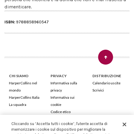
dimenticare.
ISBN:
9788858960547
CHI SIAMO
PRIVACY
DISTRIBUZIONE
HarperCollins nel
Informativa sulla
Calendario uscite
mondo
privacy
Scrivici
HarperCollins Italia
Informativa sui
La squadra
cookie
Codice etico
Cliccando su “Accetta tutti i cookie”, l'utente accetta di
HarperCollins Italia S.p.A. Viale Monte Nero, 84 - 20135 Milano
memorizzare i cookie sul dispositivo per migliorare la
Cod. Fiscale e P.IVA 05946780151 - Capitale Sociale 258.250 €