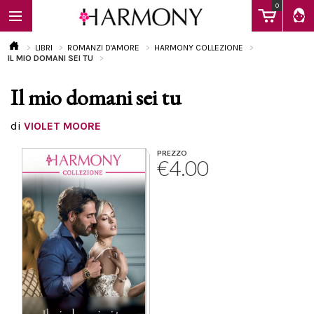
0
LIBRI
ROMANZI D'AMORE
HARMONY COLLEZIONE
IL MIO DOMANI SEI TU
Il mio domani sei tu
EBOOK
di
VIOLET MOORE
LIBRI
PREZZO
€4.00
Calendario
FAQ