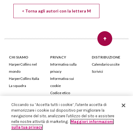
< Torna agli autori con la lettera M
CHI SIAMO
PRIVACY
DISTRIBUZIONE
HarperCollins nel
Informativa sulla
Calendario uscite
mondo
privacy
Scrivici
HarperCollins Italia
Informativa sui
La squadra
cookie
Codice etico
Cliccando su “Accetta tutti i cookie”, l'utente accetta di
HarperCollins Italia S.p.A. Viale Monte Nero, 84 - 20135 Milano
memorizzare i cookie sul dispositivo per migliorare la
Cod. Fiscale e P.IVA 05946780151 - Capitale Sociale 258.250 €
navigazione del sito, analizzare l'utilizzo del sito e assistere
Iscritta in Milano al Registro delle imprese nr.198004 e REA nr.1051898
nelle nostre attività di marketing.
Maggiori informazioni
sulla tua privacy