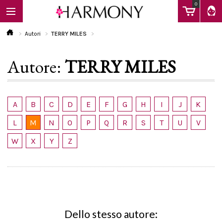
0
Autori
TERRY MILES
Autore:
TERRY MILES
EBOOK
LIBRI
A
B
C
D
E
F
G
H
I
J
K
L
M
N
O
P
Q
R
S
T
U
V
Calendario
W
X
Y
Z
FAQ
Dello stesso autore: