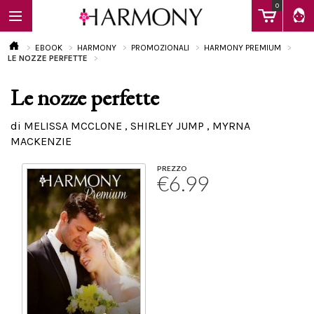
0
EBOOK
HARMONY
PROMOZIONALI
HARMONY PREMIUM
LE NOZZE PERFETTE
Le nozze perfette
EBOOK
di MELISSA MCCLONE , SHIRLEY JUMP , MYRNA
MACKENZIE
LIBRI
PREZZO
€6.99
Calendario
FAQ