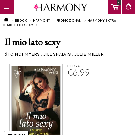
0
EBOOK
HARMONY
PROMOZIONALI
HARMONY EXTRA
IL MIO LATO SEXY
Il mio lato sexy
EBOOK
di CINDI MYERS , JILL SHALVIS , JULIE MILLER
LIBRI
PREZZO
€6.99
Calendario
FAQ