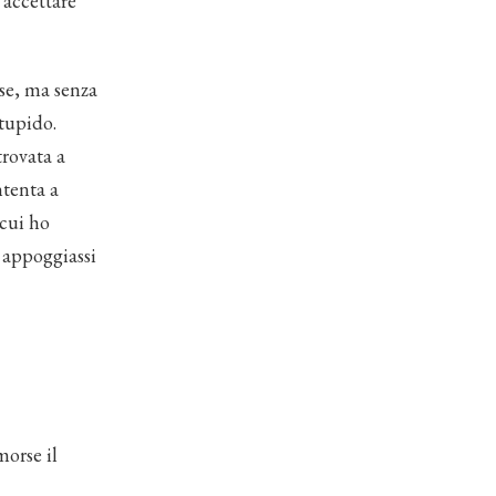
accettare
ise, ma senza
tupido.
trovata a
ntenta a
 cui ho
 appoggiassi
morse il