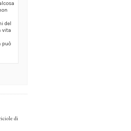
ualcosa
 non
i del
 vita
n può
iciole di