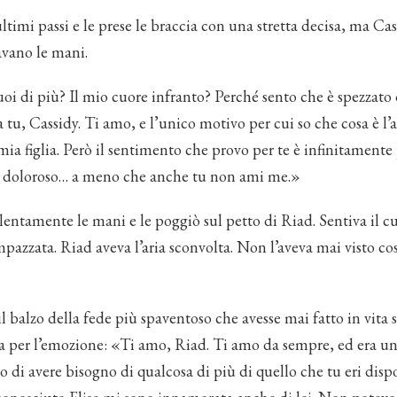
ultimi passi e le prese le braccia con una stretta decisa, ma Cas
avano le mani.
oi di più? Il mio cuore infranto? Perché sento che è spezzat
a tu, Cassidy. Ti amo, e l’unico motivo per cui so che cosa è l
ia figlia. Però il sentimento che provo per te è infinitamente
e doloroso… a meno che anche tu non ami me.»
lentamente le mani e le poggiò sul petto di Riad. Sentiva il c
mpazzata. Riad aveva l’aria sconvolta. Non l’aveva mai visto cos
 balzo della fede più spaventoso che avesse mai fatto in vita s
ta per l’emozione: «Ti amo, Riad. Ti amo da sempre, ed era u
 di avere bisogno di qualcosa di più di quello che tu eri disp