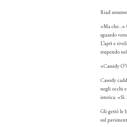
Riad assunse
«Ma che…» Ca
sguardo verso
L’aprì e rive
stupendo nel
«Cassidy O’C
Cassidy cadd
negli occhi 
isterica: «Sì.
Gli gettò le 
sul paviment