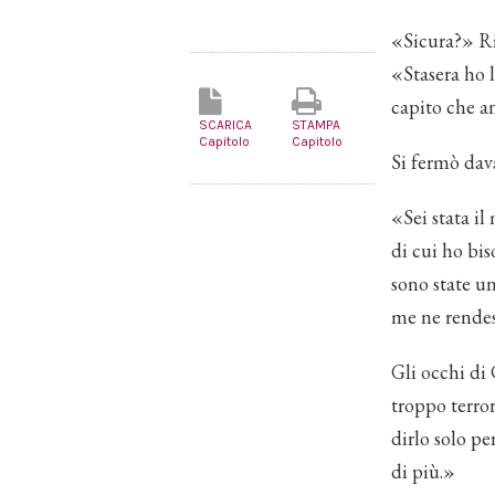
«Sicura?» Ria
«Stasera ho l
capito che a
SCARICA
STAMPA
Capitolo
Capitolo
Si fermò dava
«Sei stata il
di cui ho bi
sono state un
me ne rendes
Gli occhi di 
troppo terror
dirlo solo pe
di più.»