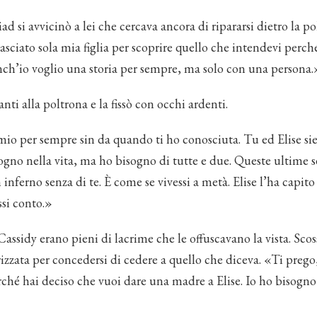
d si avvicinò a lei che cercava ancora di ripararsi dietro la po
asciato sola mia figlia per scoprire quello che intendevi perché
nch’io voglio una storia per sempre, ma solo con una persona.
nti alla poltrona e la fissò con occhi ardenti.
 mio per sempre sin da quando ti ho conosciuta. Tu ed Elise sie
sogno nella vita, ma ho bisogno di tutte e due. Queste ultime 
 inferno senza di te. È come se vivessi a metà. Elise l’ha capit
si conto.»
Cassidy erano pieni di lacrime che le offuscavano la vista. Scoss
izzata per concedersi di cedere a quello che diceva. «Ti preg
rché hai deciso che vuoi dare una madre a Elise. Io ho bisogno