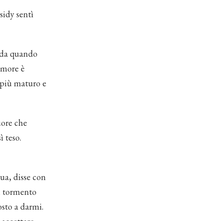
sidy sentì
o da quando
’amore è
 più maturo e
uore che
ì teso.
ua, disse con
n tormento
osto a darmi.