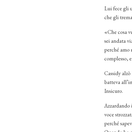
Lui fece gli 
che gli trem
«Che cosa vu
sei andata vi
perché amo m
complesso, 
Cassidy alzò 
batteva all’i
Insicuro.
Azzardando il
voce strozza
perché sapevo