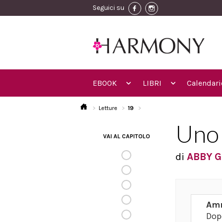
Seguici su
EBOOK
LIBRI
Calendari
Letture
19
Uno 
VAI AL CAPITOLO
di
ABBY 
Amm
Dopo