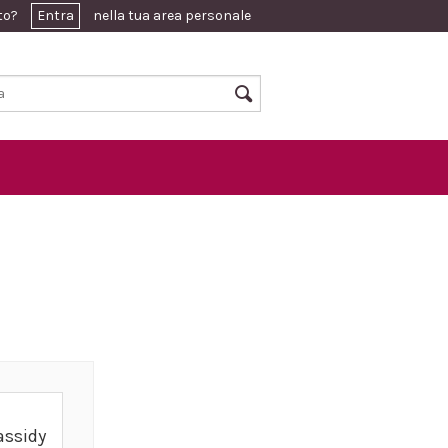
ato?
Entra
nella tua area personale
assidy