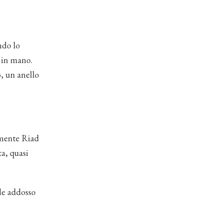
ndo lo
a in mano.
o, un anello
amente Riad
a, quasi
dde addosso