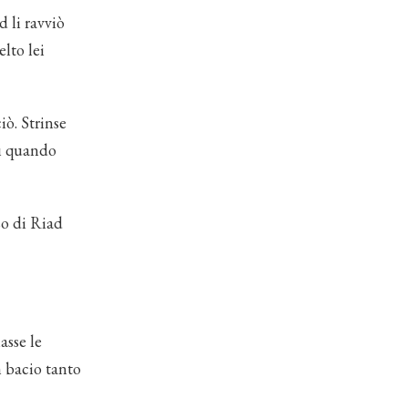
d li ravviò
lto lei
iò. Strinse
sì quando
so di Riad
asse le
n bacio tanto