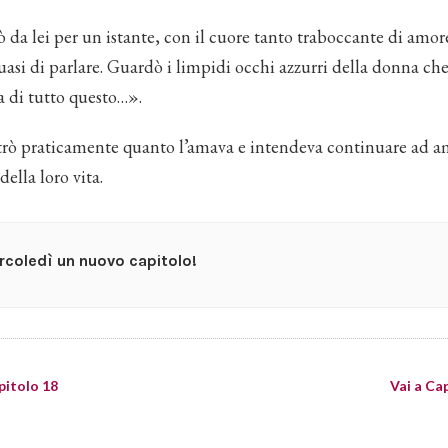
ò da lei per un istante, con il cuore tanto traboccante di amor
uasi di parlare. Guardò i limpidi occhi azzurri della donna ch
a di tutto questo…».
trò praticamente quanto l’amava e intendeva continuare ad a
 della loro vita.
coledì un nuovo capitolo!
pitolo 18
Vai a Ca