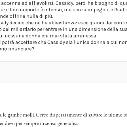
accenna ad affievolirsi. Cassidy, però, ha bisogno di q
iù: il loro rapporto è intenso, ma senza impegno, e Riad
nde offrirle nulla di più.
sidy decide che ne ha abbastanza: esce quindi dai confin
o del miliardario per entrare in una dimensione della sua
cui nessuna donna era mai stata ammessa.
d potrà accettare che Cassidy sia l’unica donna a cui no
rio rinunciare?
a le gambe molli. Cercò disperatamente di salvare le ultime br
tendevo per sempre in senso generale.»