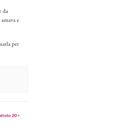
e da
e amava e
marla per
pitolo 20 >