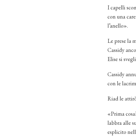
I capelli sco
con una carez
l’anello».
Le prese la m
Cassidy anco
Elise si sveg
Cassidy annu
con le lacri
Riad le attir
«Prima cosa?
labbra alle s
esplicito ne