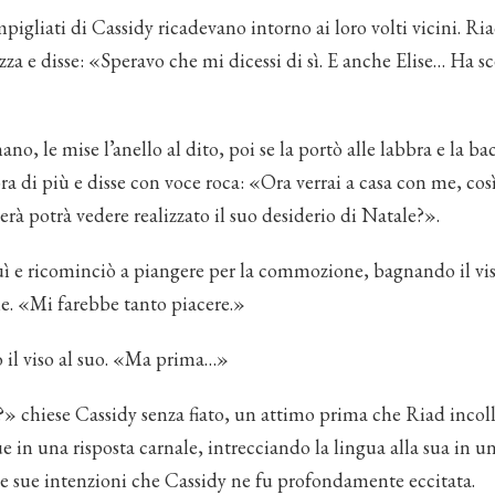
mpigliati di Cassidy ricadevano intorno ai loro volti vicini. Ria
za e disse: «Speravo che mi dicessi di sì. E anche Elise… Ha sce
ano, le mise l’anello al dito, poi se la portò alle labbra e la bac
ra di più e disse con voce roca: «Ora verrai a casa con me, co
lierà potrà vedere realizzato il suo desiderio di Natale?».
ì e ricominciò a piangere per la commozione, bagnando il vi
me. «Mi farebbe tanto piacere.»
ò il viso al suo. «Ma prima…»
» chiese Cassidy senza fiato, un attimo prima che Riad incoll
ue in una risposta carnale, intrecciando la lingua alla sua in u
lle sue intenzioni che Cassidy ne fu profondamente eccitata.