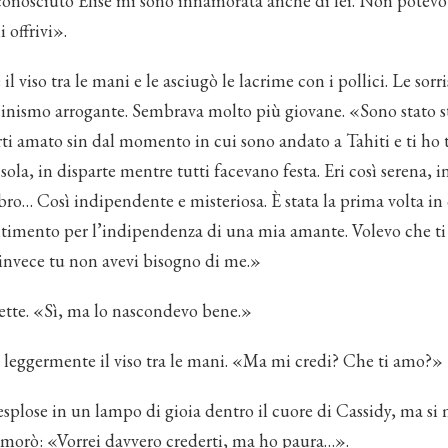
nosciuto Elise mi sono innamorata anche di lei. Non potevo 
 offrivi».
 il viso tra le mani e le asciugò le lacrime con i pollici. Le sorr
o cinismo arrogante. Sembrava molto più giovane. «Sono stato s
ti amato sin dal momento in cui sono andato a Tahiti e ti ho 
ola, in disparte mentre tutti facevano festa. Eri così serena, i
bro… Così indipendente e misteriosa. È stata la prima volta in
ntimento per l’indipendenza di una mia amante. Volevo che ti
 invece tu non avevi bisogno di me.»
tte. «Sì, ma lo nascondevo bene.»
e leggermente il viso tra le mani. «Ma mi credi? Che ti amo?»
splose in un lampo di gioia dentro il cuore di Cassidy, ma si 
morò: «Vorrei davvero crederti, ma ho paura…».