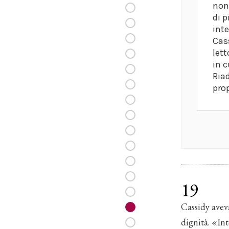
non 
di p
inte
Cas
lett
in 
Ria
prop
19
Cassidy avev
dignità. «In