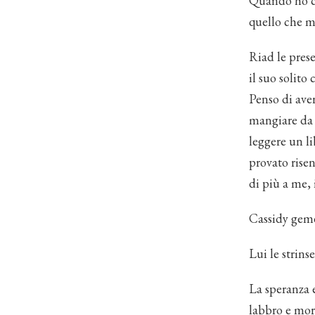
Quando ho co
quello che mi
Riad le prese
il suo solit
Penso di aver
mangiare da s
leggere un li
provato rise
di più a me,
Cassidy geme
Lui le strins
La speranza e
labbro e mor