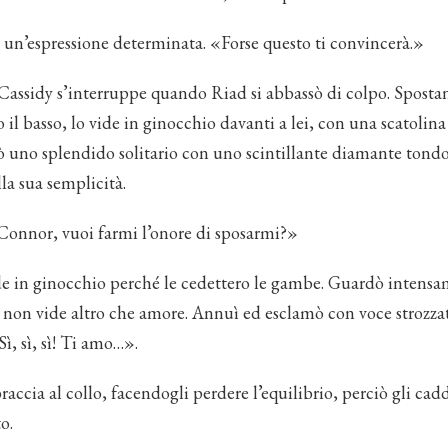
 un’espressione determinata. «Forse questo ti convincerà.»
ssidy s’interruppe quando Riad si abbassò di colpo. Sposta
 il basso, lo vide in ginocchio davanti a lei, con una scatolin
lò uno splendido solitario con uno scintillante diamante tond
la sua semplicità.
onnor, vuoi farmi l’onore di sposarmi?»
e in ginocchio perché le cedettero le gambe. Guardò intens
e non vide altro che amore. Annuì ed esclamò con voce strozzat
 Sì, sì, sì! Ti amo…».
braccia al collo, facendogli perdere l’equilibrio, perciò gli ca
o.