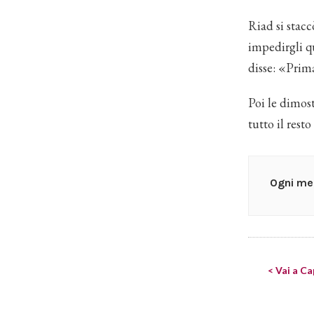
Riad si stacc
impedirgli q
disse: «Prim
Poi le dimos
tutto il resto
Ogni mer
< Vai a Ca