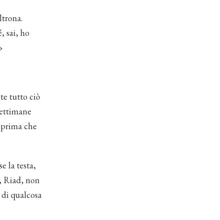
ltrona.
, sai, ho
»
te tutto ciò
settimane
o prima che
e la testa,
o, Riad, non
 di qualcosa