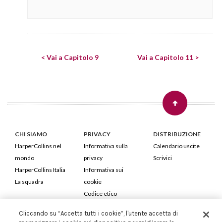
< Vai a Capitolo 9
Vai a Capitolo 11 >
CHI SIAMO
PRIVACY
DISTRIBUZIONE
HarperCollins nel
Informativa sulla
Calendario uscite
mondo
privacy
Scrivici
HarperCollins Italia
Informativa sui
La squadra
cookie
Codice etico
Cliccando su “Accetta tutti i cookie”, l'utente accetta di
HarperCollins Italia S.p.A. Viale Monte Nero, 84 - 20135 Milano