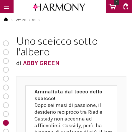
0
Letture
10
Uno sceicco sotto
EBOOK
l'albero
LIBRI
di
ABBY GREEN
Calendario
Ammaliata dal tocco dello
sceicco!
FAQ
Dopo sei mesi di passione, il
desiderio reciproco tra Riad e
Cassidy non accenna ad
affievolirsi. Cassidy, però, ha