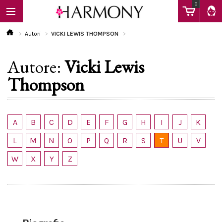
0
Autori
VICKI LEWIS THOMPSON
Autore:
Vicki Lewis
EBOOK
Thompson
LIBRI
A
B
C
D
E
F
G
H
I
J
K
Calendario
L
M
N
O
P
Q
R
S
T
U
V
W
X
Y
Z
FAQ