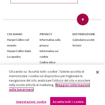
CHI SIAMO
PRIVACY
DISTRIBUZIONE
HarperCollins nel
Informativa sulla
Calendario uscite
mondo
privacy
Scrivici
HarperCollins Italia
Informativa sui
La squadra
cookie
Codice etico
Cliccando su “Accetta tutti i cookie”, l'utente accetta di
HarperCollins Italia S.p.A. Viale Monte Nero, 84 - 20135 Milano
memorizzare i cookie sul dispositivo per migliorare la
Cod. Fiscale e P.IVA 05946780151 - Capitale Sociale 258.250 €
navigazione del sito, analizzare l'utilizzo del sito e assistere
Iscritta in Milano al Registro delle imprese nr.198004 e REA nr.1051898
nelle nostre attività di marketing.
Maggiori informazioni
sulla tua privacy
Impostazioni cookie
Accetta tutti i cookie