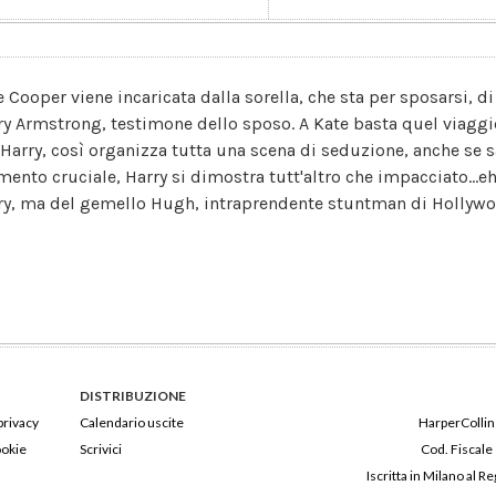
e Cooper viene incaricata dalla sorella, che sta per sposarsi, d
ry Armstrong, testimone dello sposo. A Kate basta quel viaggi
 Harry, così organizza tutta una scena di seduzione, anche se s
nto cruciale, Harry si dimostra tutt'altro che impacciato...eh g
ry, ma del gemello Hugh, intraprendente stuntman di Hollywoo
DISTRIBUZIONE
privacy
Calendario uscite
HarperCollins
ookie
Scrivici
Cod. Fiscale
Iscritta in Milano al