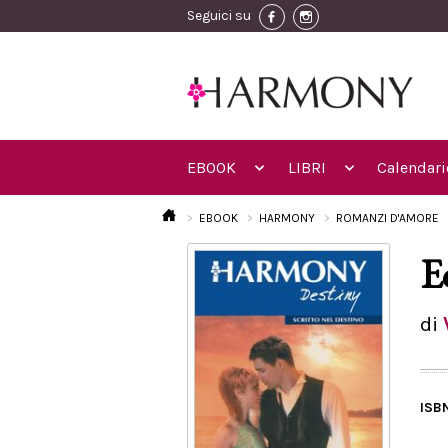
Seguici su
EBOOK
LIBRI
Calendari
EBOOK
HARMONY
ROMANZI D'AMORE
E
di
ISB