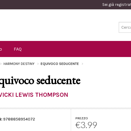
Sei già registr
o
FAQ
HARMONY DESTINY
EQUIVOCO SEDUCENTE
quivoco seducente
VICKI LEWIS THOMPSON
PREZZO
N:
9788858954072
€3.99