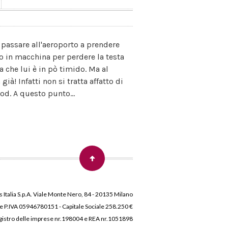
i passare all'aeroporto a prendere
o in macchina per perdere la testa
a che lui è in pò timido. Ma al
ià! Infatti non si tratta affatto di
d. A questo punto...
 Italia S.p.A. Viale Monte Nero, 84 - 20135 Milano
 e P.IVA 05946780151 - Capitale Sociale 258.250 €
 Registro delle imprese nr.198004 e REA nr.1051898