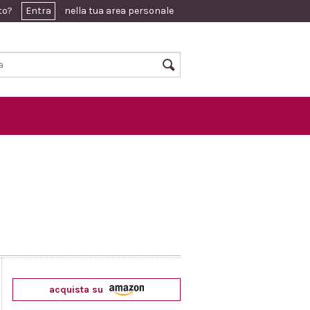
ato?
Entra
nella tua area personale
acquista su