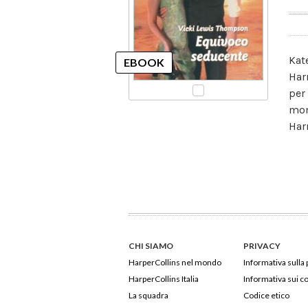
Kat
Har
per
mome
Har
CHI SIAMO
PRIVACY
HarperCollins nel mondo
Informativa sulla 
HarperCollins Italia
Informativa sui c
La squadra
Codice etico