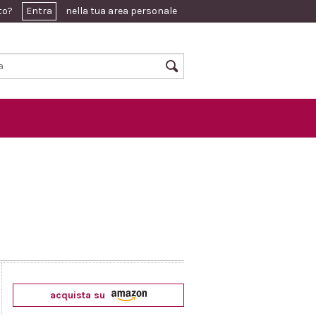
ato?
Entra
nella tua area personale
acquista su