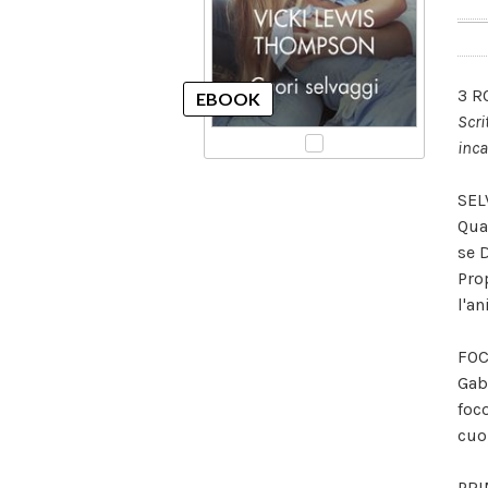
3 R
Scri
inca
SEL
Qua
se 
Pro
l'a
FOC
Gab
foc
cuo
PRI