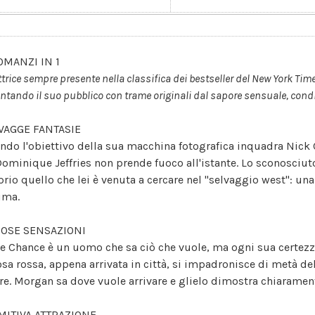
OMANZI IN 1
ttrice sempre presente nella classifica dei bestseller del New York Tim
ntando il suo pubblico con trame originali dal sapore sensuale, condit
VAGGE FANTASIE
ndo l'obiettivo della sua macchina fotografica inquadra Nick
Dominique Jeffries non prende fuoco all'istante. Lo sconosciuto
prio quello che lei è venuta a cercare nel "selvaggio west": una
nima.
OSE SENSAZIONI
e Chance è un uomo che sa ciò che vuole, ma ogni sua certez
osa rossa, appena arrivata in città, si impadronisce di metà del
re. Morgan sa dove vuole arrivare e glielo dimostra chiaramen
MITIVA ATTRAZIONE