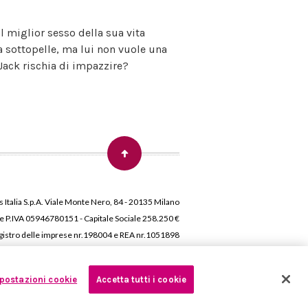
l miglior sesso della sua vita
a sottopelle, ma lui non vuole una
Jack rischia di impazzire?
 Italia S.p.A. Viale Monte Nero, 84 - 20135 Milano
 e P.IVA 05946780151 - Capitale Sociale 258.250 €
 Registro delle imprese nr.198004 e REA nr.1051898
postazioni cookie
Accetta tutti i cookie