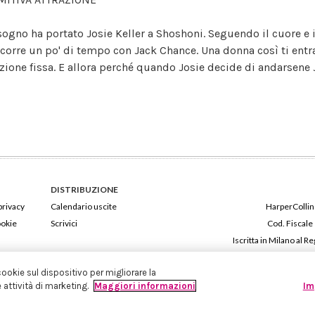
sogno ha portato Josie Keller a Shoshoni. Seguendo il cuore e i
scorre un po' di tempo con Jack Chance. Una donna così ti entr
azione fissa. E allora perché quando Josie decide di andarsene 
DISTRIBUZIONE
privacy
Calendario uscite
HarperCollins
ookie
Scrivici
Cod. Fiscale
Iscritta in Milano al
cookie sul dispositivo per migliorare la
e attività di marketing.
Maggiori informazioni
Im