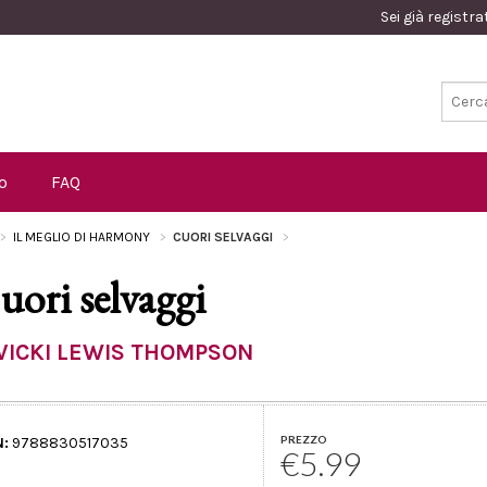
Sei già registr
o
FAQ
IL MEGLIO DI HARMONY
CUORI SELVAGGI
uori selvaggi
VICKI LEWIS THOMPSON
PREZZO
N:
9788830517035
€5.99