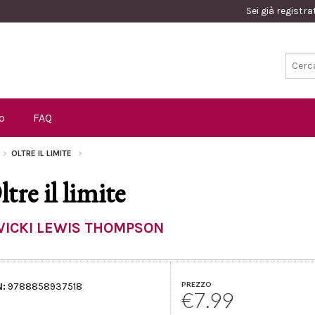
Sei già registr
o
FAQ
OLTRE IL LIMITE
tre il limite
VICKI LEWIS THOMPSON
PREZZO
N:
9788858937518
€7.99