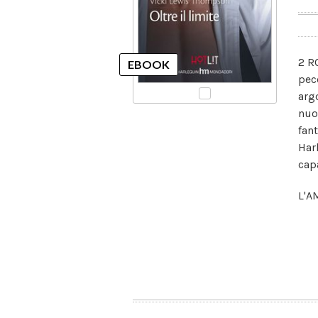
2 R
pec
arg
nuo
fan
Har
capa
L'A