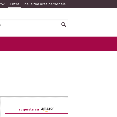
ato?
Entra
nella tua area personale
acquista su