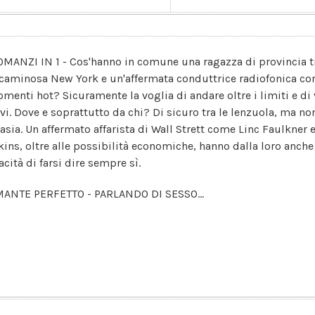
OMANZI IN 1 - Cos'hanno in comune una ragazza di provincia tr
caminosa New York e un'affermata conduttrice radiofonica con
omenti hot? Sicuramente la voglia di andare oltre i limiti e d
vi. Dove e soprattutto da chi? Di sicuro tra le lenzuola, ma no
tasia. Un affermato affarista di Wall Strett come Linc Faulkner
kins, oltre alle possibilità economiche, hanno dalla loro anch
cità di farsi dire sempre sì.
MANTE PERFETTO - PARLANDO DI SESSO...