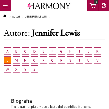
0
Autori
JENNIFER LEWIS
Autore:
Jennifer Lewis
EBOOK
LIBRI
A
B
C
D
E
F
G
H
I
J
K
L
M
N
O
P
Q
R
S
T
U
V
Calendario
W
X
Y
Z
FAQ
Biografia
Tra le autrici più amate e lette dal pubblico italiano.