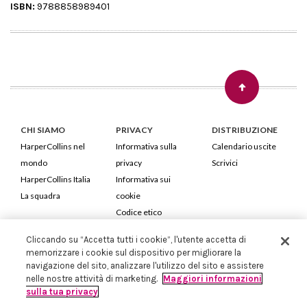
ISBN:
9788858989401
CHI SIAMO
PRIVACY
DISTRIBUZIONE
HarperCollins nel
Informativa sulla
Calendario uscite
mondo
privacy
Scrivici
HarperCollins Italia
Informativa sui
La squadra
cookie
Codice etico
Cliccando su “Accetta tutti i cookie”, l'utente accetta di
HarperCollins Italia S.p.A. Viale Monte Nero, 84 - 20135 Milano
memorizzare i cookie sul dispositivo per migliorare la
Cod. Fiscale e P.IVA 05946780151 - Capitale Sociale 258.250 €
navigazione del sito, analizzare l'utilizzo del sito e assistere
Iscritta in Milano al Registro delle imprese nr.198004 e REA nr.1051898
nelle nostre attività di marketing.
Maggiori informazioni
sulla tua privacy