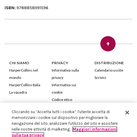
ISBN:
9788858991596
CHI SIAMO
PRIVACY
DISTRIBUZIONE
HarperCollins nel
Informativa sulla
Calendario uscite
mondo
privacy
Scrivici
HarperCollins Italia
Informativa sui
La squadra
cookie
Codice etico
Cliccando su “Accetta tutti i cookie”, l'utente accetta di
HarperCollins Italia S.p.A. Viale Monte Nero, 84 - 20135 Milano
memorizzare i cookie sul dispositivo per migliorare la
Cod. Fiscale e P.IVA 05946780151 - Capitale Sociale 258.250 €
navigazione del sito, analizzare l'utilizzo del sito e assistere
Iscritta in Milano al Registro delle imprese nr.198004 e REA nr.1051898
nelle nostre attività di marketing.
Maggiori informazioni
sulla tua privacy