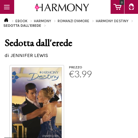
0
EBOOK
HARMONY
ROMANZI D'AMORE
HARMONY DESTINY
SEDOTTA DALL'EREDE
Sedotta dall'erede
EBOOK
di JENNIFER LEWIS
LIBRI
PREZZO
€3.99
Calendario
FAQ