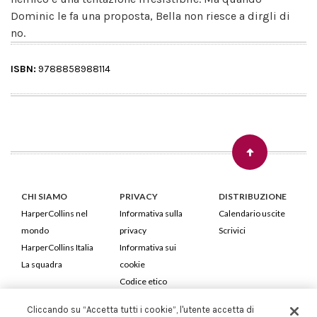
Dominic le fa una proposta, Bella non riesce a dirgli di
no.
ISBN:
9788858988114
CHI SIAMO
PRIVACY
DISTRIBUZIONE
HarperCollins nel
Informativa sulla
Calendario uscite
mondo
privacy
Scrivici
HarperCollins Italia
Informativa sui
La squadra
cookie
Codice etico
Cliccando su “Accetta tutti i cookie”, l'utente accetta di
HarperCollins Italia S.p.A. Viale Monte Nero, 84 - 20135 Milano