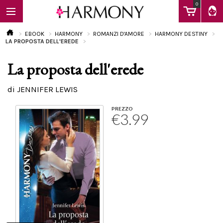
0
EBOOK
HARMONY
ROMANZI D'AMORE
HARMONY DESTINY
LA PROPOSTA DELL'EREDE
La proposta dell'erede
EBOOK
di JENNIFER LEWIS
LIBRI
PREZZO
€3.99
Calendario
FAQ