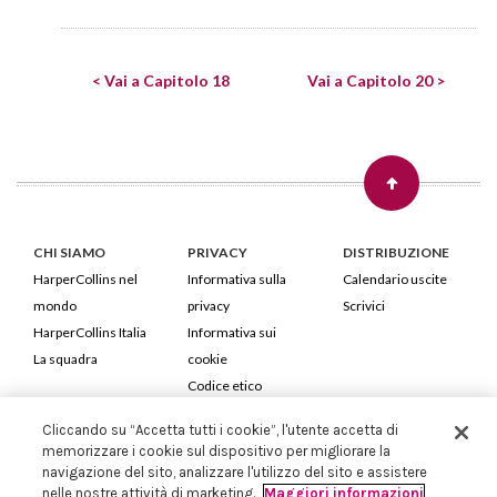
< Vai a Capitolo 18
Vai a Capitolo 20 >
CHI SIAMO
PRIVACY
DISTRIBUZIONE
HarperCollins nel
Informativa sulla
Calendario uscite
mondo
privacy
Scrivici
HarperCollins Italia
Informativa sui
La squadra
cookie
Codice etico
Cliccando su “Accetta tutti i cookie”, l'utente accetta di
HarperCollins Italia S.p.A. Viale Monte Nero, 84 - 20135 Milano
memorizzare i cookie sul dispositivo per migliorare la
Cod. Fiscale e P.IVA 05946780151 - Capitale Sociale 258.250 €
navigazione del sito, analizzare l'utilizzo del sito e assistere
Iscritta in Milano al Registro delle imprese nr.198004 e REA nr.1051898
nelle nostre attività di marketing.
Maggiori informazioni