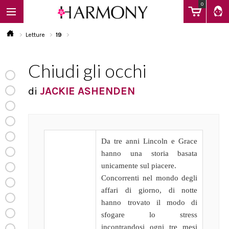
0
Letture
19
Chiudi gli occhi
EBOOK
di
JACKIE ASHENDEN
LIBRI
Calendario
Da tre anni Lincoln e Grace
hanno una storia basata
unicamente sul piacere.
FAQ
Concorrenti nel mondo degli
affari di giorno, di notte
hanno trovato il modo di
sfogare lo stress
incontrandosi ogni tre mesi