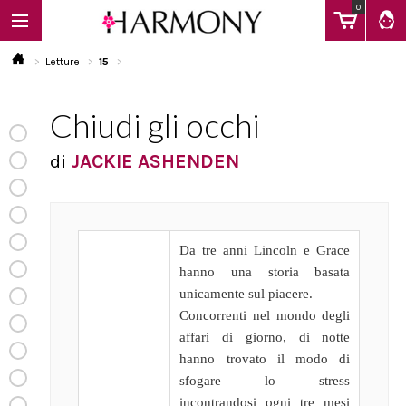
0
Letture
15
Chiudi gli occhi
EBOOK
di
JACKIE ASHENDEN
LIBRI
Calendario
Da tre anni Lincoln e Grace
hanno una storia basata
unicamente sul piacere.
FAQ
Concorrenti nel mondo degli
affari di giorno, di notte
hanno trovato il modo di
sfogare lo stress
incontrandosi ogni tre mesi