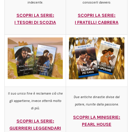
indecente.
conoscerli davvero.
SCOPRI LA SERIE:
SCOPRI LA S
ERIE:
I
TESORI DI SCOZIA
I FRATELLI CABRERA
Il suo unico fine è reclamare ciò che
Due antiche dinastie divise dal
gli appartiene, invece otterrà molto
potere, riunite dalla passione.
di più.
SCOPRI LA MINISERIE:
SCOPRI LA SERIE:
PEARL HOUSE
G
UERRIERI LEGGENDARI