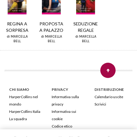
REGINA A
PROPOSTA
SEDUZIONE
SORPRESA
A PALAZZO
REGALE
di MARCELLA
di MARCELLA
di MARCELLA
BELL
BELL
BELL
CHI SIAMO
PRIVACY
DISTRIBUZIONE
HarperCollins nel
Informativa sulla
Calendario uscite
mondo
privacy
Scrivici
HarperCollins Italia
Informativa sui
La squadra
cookie
Codice etico