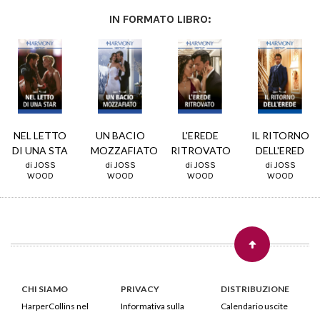
IN FORMATO LIBRO:
NEL LETTO
UN BACIO
L'EREDE
IL RITORNO
DI UNA STA
MOZZAFIATO
RITROVATO
DELL'ERED
di JOSS
di JOSS
di JOSS
di JOSS
WOOD
WOOD
WOOD
WOOD
CHI SIAMO
PRIVACY
DISTRIBUZIONE
HarperCollins nel
Informativa sulla
Calendario uscite