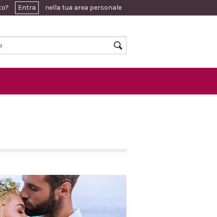
ato?
Entra
nella tua area personale