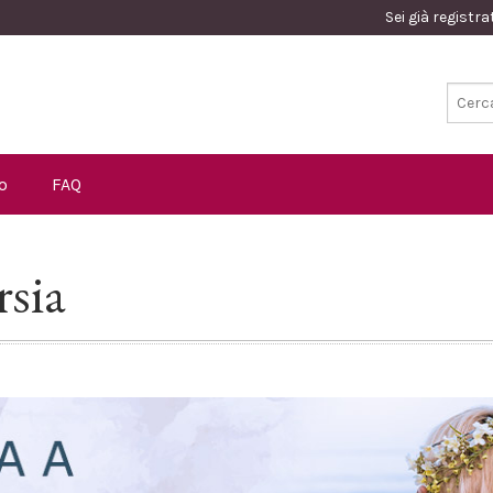
Sei già registr
o
FAQ
rsia