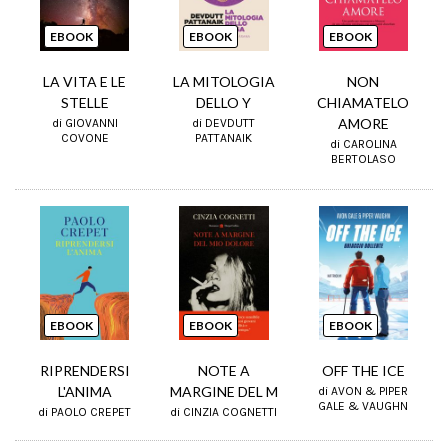
EBOOK
EBOOK
EBOOK
LA VITA E LE
LA MITOLOGIA
NON
STELLE
DELLO Y
CHIAMATELO
AMORE
di GIOVANNI
di DEVDUTT
COVONE
PATTANAIK
di CAROLINA
BERTOLASO
EBOOK
EBOOK
EBOOK
RIPRENDERSI
NOTE A
OFF THE ICE
L'ANIMA
MARGINE DEL M
di AVON & PIPER
GALE & VAUGHN
di PAOLO CREPET
di CINZIA COGNETTI