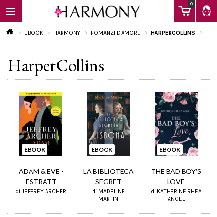
0
EBOOK
HARMONY
ROMANZI D'AMORE
HARPERCOLLINS
HarperCollins
EBOOK
LIBRI
Calendario
EBOOK
EBOOK
EBOOK
FAQ
ADAM & EVE -
LA BIBLIOTECA
THE BAD BOY’S
ESTRATT
SEGRET
LOVE
di JEFFREY ARCHER
di MADELINE
di KATHERINE RHEA
MARTIN
ANGEL