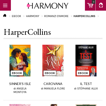
0
EBOOK
HARMONY
ROMANZI D'AMORE
HARPERCOLLINS
HarperCollins
EBOOK
LIBRI
Calendario
EBOOK
EBOOK
EBOOK
FAQ
SINNER’S ISLE
CAROVANA
IL TEST
di ANGELA
di MANUELA FLORE
di STÉPHANE ALLIX
MONTOYA