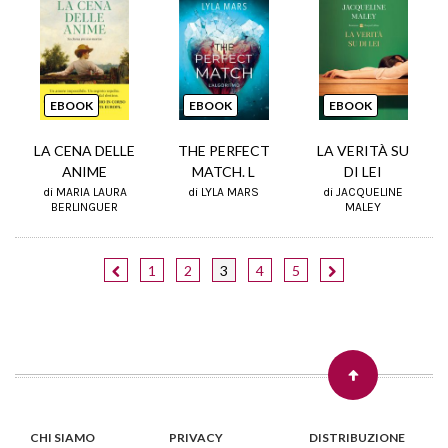
EBOOK
EBOOK
EBOOK
LA CENA DELLE
THE PERFECT
LA VERITÀ SU
ANIME
MATCH. L
DI LEI
di MARIA LAURA
di LYLA MARS
di JACQUELINE
BERLINGUER
MALEY
1
2
3
4
5
CHI SIAMO
PRIVACY
DISTRIBUZIONE