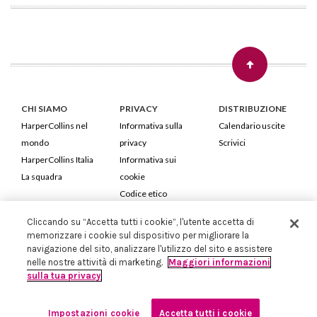
CHI SIAMO
PRIVACY
DISTRIBUZIONE
HarperCollins nel
Informativa sulla
Calendario uscite
mondo
privacy
Scrivici
HarperCollins Italia
Informativa sui
La squadra
cookie
Codice etico
Cliccando su “Accetta tutti i cookie”, l'utente accetta di
HarperCollins Italia S.p.A. Viale Monte Nero, 84 - 20135 Milano
memorizzare i cookie sul dispositivo per migliorare la
Cod. Fiscale e P.IVA 05946780151 - Capitale Sociale 258.250 €
navigazione del sito, analizzare l'utilizzo del sito e assistere
Iscritta in Milano al Registro delle imprese nr.198004 e REA nr.1051898
nelle nostre attività di marketing.
Maggiori informazioni
sulla tua privacy
Impostazioni cookie
Accetta tutti i cookie