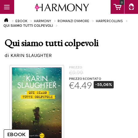
0
EBOOK
HARMONY
ROMANZI D'AMORE
HARPERCOLLINS
QUI SIAMO TUTTI COLPEVOLI
Qui siamo tutti colpevoli
EBOOK
di KARIN SLAUGHTER
LIBRI
PREZZO
€9.99
PREZZO SCONTATO
€4.49
-55,06%
Calendario
FAQ