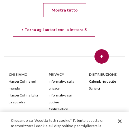
Mostra tutto
< Torna agli autori con la lettera S
CHI SIAMO
PRIVACY
DISTRIBUZIONE
HarperCollins nel
Informativa sulla
Calendario uscite
mondo
privacy
Scrivici
HarperCollins Italia
Informativa sui
La squadra
cookie
Codice etico
Cliccando su “Accetta tutti i cookie”, l'utente accetta di
HarperCollins Italia S.p.A. Viale Monte Nero, 84 - 20135 Milano
memorizzare i cookie sul dispositivo per migliorare la