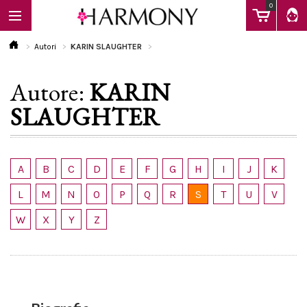
0
Autori
KARIN SLAUGHTER
Autore:
KARIN
EBOOK
SLAUGHTER
LIBRI
A
B
C
D
E
F
G
H
I
J
K
Calendario
L
M
N
O
P
Q
R
S
T
U
V
W
X
Y
Z
FAQ