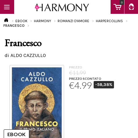
0
EBOOK
HARMONY
ROMANZI D'AMORE
HARPERCOLLINS
FRANCESCO
Francesco
EBOOK
di ALDO CAZZULLO
LIBRI
PREZZO
€11.99
PREZZO SCONTATO
€4.99
-58,38%
Calendario
FAQ