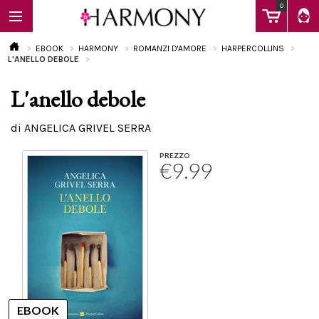
0
EBOOK
HARMONY
ROMANZI D'AMORE
HARPERCOLLINS
L'ANELLO DEBOLE
L'anello debole
EBOOK
di ANGELICA GRIVEL SERRA
LIBRI
PREZZO
€9.99
Calendario
FAQ