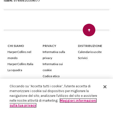
ISBN:
9788830596177
CHI SIAMO
PRIVACY
DISTRIBUZIONE
HarperCollins nel
Informativa sulla
Calendario uscite
mondo
privacy
Scrivici
HarperCollins Italia
Informativa sui
La squadra
cookie
Codice etico
Cliccando su “Accetta tutti i cookie”, l'utente accetta di
HarperCollins Italia S.p.A. Viale Monte Nero, 84 - 20135 Milano
memorizzare i cookie sul dispositivo per migliorare la
Cod. Fiscale e P.IVA 05946780151 - Capitale Sociale 258.250 €
navigazione del sito, analizzare l'utilizzo del sito e assistere
Iscritta in Milano al Registro delle imprese nr.198004 e REA nr.1051898
nelle nostre attività di marketing.
Maggiori informazioni
sulla tua privacy