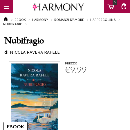
0
EBOOK
HARMONY
ROMANZI D'AMORE
HARPERCOLLINS
NUBIFRAGIO
Nubifragio
EBOOK
di NICOLA RAVERA RAFELE
LIBRI
PREZZO
€9.99
Calendario
FAQ