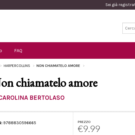
Sei già registr
o
FAQ
HARPERCOLLINS
NON CHIAMATELO AMORE
on chiamatelo amore
CAROLINA BERTOLASO
PREZZO
N:
9788830596665
€9.99