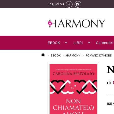
Seguici su
EBOOK
LIBRI
Calendari
EBOOK
HARMONY
ROMANZI D'AMORE
N
di
ISB