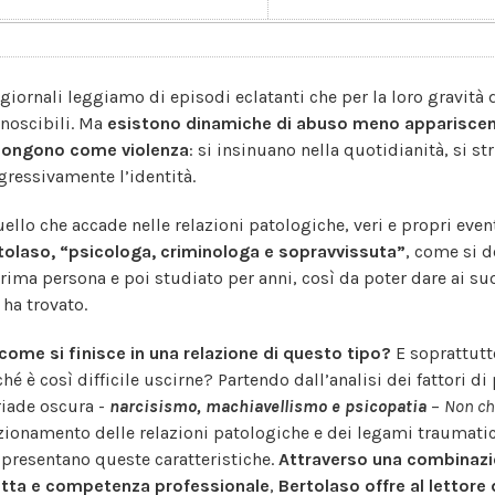
 giornali leggiamo di episodi eclatanti che per la loro gravi
onoscibili. Ma
esistono dinamiche di abuso meno appariscenti
ongono come violenza
: si insinuano nella quotidianità, si 
gressivamente l’identità.
uello che accade nelle relazioni patologiche, veri e propri eve
tolaso, “psicologa, criminologa e sopravvissuta”
, come si d
prima persona e poi studiato per anni, così da poter dare ai suo
 ha trovato.
come si finisce in una relazione di questo tipo?
E soprattutt
ché è così difficile uscirne? Partendo dall’analisi dei fattori 
triade oscura -
narcisismo, machiavellismo e psicopatia
–
Non ch
zionamento delle relazioni patologiche e dei legami traumatic
 presentano queste caratteristiche.
Attraverso una combinazio
etta e competenza professionale
,
Bertolaso offre al lettore