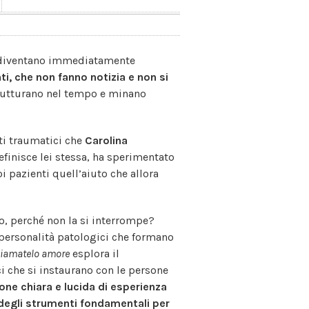
tà diventano immediatamente
, che non fanno notizia e non si
strutturano nel tempo e minano
nti traumatici che
Carolina
efinisce lei stessa, ha sperimentato
i pazienti quell’aiuto che allora
o, perché non la si interrompe?
di personalità patologici che formano
iamatelo amore
esplora il
i che si instaurano con le persone
ne chiara e lucida di esperienza
 degli strumenti fondamentali per