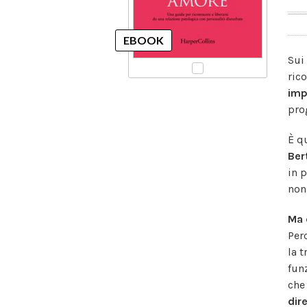
Sui
ric
imp
pro
È q
Ber
in 
non
Ma 
Per
la 
fun
che
dir