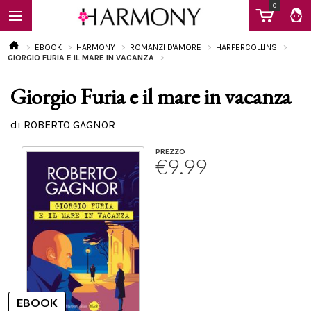
0
EBOOK
HARMONY
ROMANZI D'AMORE
HARPERCOLLINS
GIORGIO FURIA E IL MARE IN VACANZA
Giorgio Furia e il mare in vacanza
EBOOK
di ROBERTO GAGNOR
LIBRI
PREZZO
€9.99
Calendario
FAQ