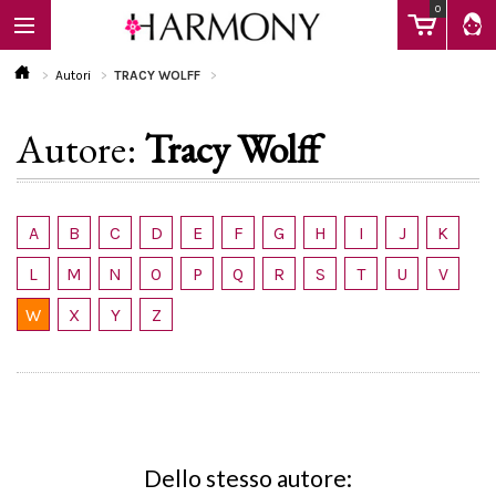
0
Autori
TRACY WOLFF
Autore:
Tracy Wolff
EBOOK
LIBRI
A
B
C
D
E
F
G
H
I
J
K
L
M
N
O
P
Q
R
S
T
U
V
Calendario
W
X
Y
Z
FAQ
Dello stesso autore: