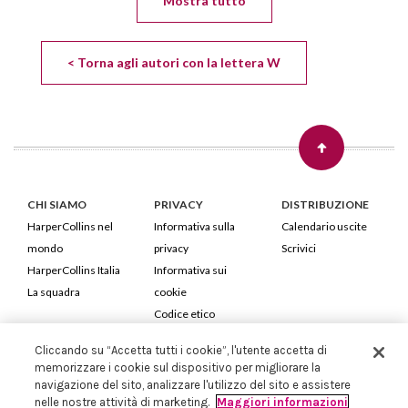
Mostra tutto
< Torna agli autori con la lettera W
CHI SIAMO
PRIVACY
DISTRIBUZIONE
HarperCollins nel
Informativa sulla
Calendario uscite
mondo
privacy
Scrivici
HarperCollins Italia
Informativa sui
La squadra
cookie
Codice etico
Cliccando su “Accetta tutti i cookie”, l'utente accetta di
HarperCollins Italia S.p.A. Viale Monte Nero, 84 - 20135 Milano
memorizzare i cookie sul dispositivo per migliorare la
Cod. Fiscale e P.IVA 05946780151 - Capitale Sociale 258.250 €
navigazione del sito, analizzare l'utilizzo del sito e assistere
Iscritta in Milano al Registro delle imprese nr.198004 e REA nr.1051898
nelle nostre attività di marketing.
Maggiori informazioni