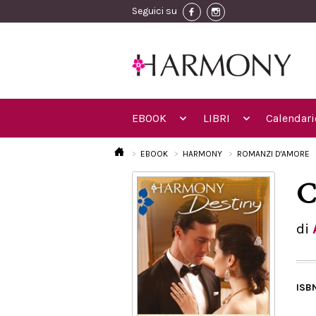
Seguici su
EBOOK
LIBRI
Calendari
EBOOK
HARMONY
ROMANZI D'AMORE
C
di
ISB