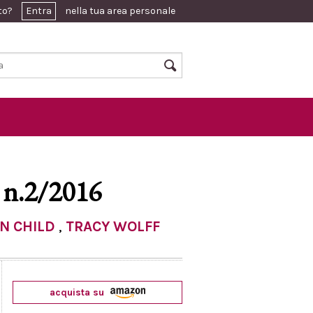
ato?
Entra
nella tua area personale
 n.2/2016
N CHILD
,
TRACY WOLFF
acquista su