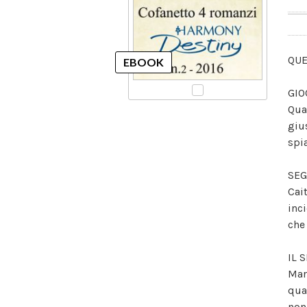
QUE
GIO
Qua
gius
spi
SEG
Cai
inc
che
IL 
Mar
qua
non 