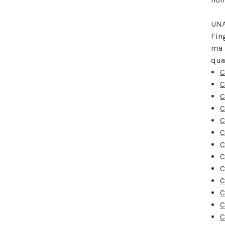
UNA
Fin
ma 
qua
C
C
C
C
C
C
C
C
C
C
C
C
C