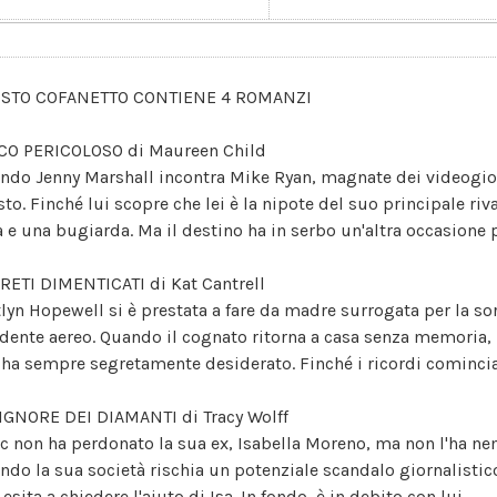
STO COFANETTO CONTIENE 4 ROMANZI
CO PERICOLOSO di Maureen Child
ndo Jenny Marshall incontra Mike Ryan, magnate dei videogioc
to. Finché lui scopre che lei è la nipote del suo principale riva
a e una bugiarda. Ma il destino ha in serbo un'altra occasione 
RETI DIMENTICATI di Kat Cantrell
tlyn Hopewell si è prestata a fare da madre surrogata per la s
idente aereo. Quando il cognato ritorna a casa senza memoria, la
 ha sempre segretamente desiderato. Finché i ricordi cominciano
SIGNORE DEI DIAMANTI di Tracy Wolff
c non ha perdonato la sua ex, Isabella Moreno, ma non l'ha n
ndo la sua società rischia un potenziale scandalo giornalisti
esita a chiedere l'aiuto di Isa. In fondo, è in debito con lui.