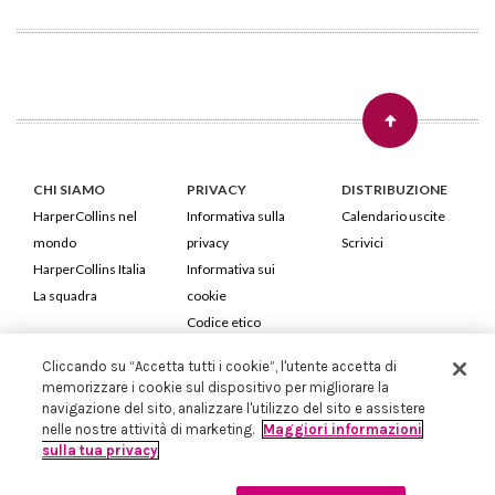
CHI SIAMO
PRIVACY
DISTRIBUZIONE
HarperCollins nel
Informativa sulla
Calendario uscite
mondo
privacy
Scrivici
HarperCollins Italia
Informativa sui
La squadra
cookie
Codice etico
Cliccando su “Accetta tutti i cookie”, l'utente accetta di
HarperCollins Italia S.p.A. Viale Monte Nero, 84 - 20135 Milano
memorizzare i cookie sul dispositivo per migliorare la
Cod. Fiscale e P.IVA 05946780151 - Capitale Sociale 258.250 €
navigazione del sito, analizzare l'utilizzo del sito e assistere
Iscritta in Milano al Registro delle imprese nr.198004 e REA nr.1051898
nelle nostre attività di marketing.
Maggiori informazioni
sulla tua privacy