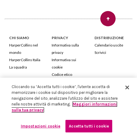
CHI SIAMO
PRIVACY
DISTRIBUZIONE
HarperCollins nel
Informativa sulla
Calendario uscite
mondo
privacy
Scrivici
HarperCollins Italia
Informativa sui
La squadra
cookie
Codice etico
Cliccando su “Accetta tutti i cookie”, l'utente accetta di
HarperCollins Italia S.p.A. Viale Monte Nero, 84 - 20135 Milano
memorizzare i cookie sul dispositivo per migliorare la
Cod. Fiscale e P.IVA 05946780151 - Capitale Sociale 258.250 €
navigazione del sito, analizzare l'utilizzo del sito e assistere
Iscritta in Milano al Registro delle imprese nr.198004 e REA nr.1051898
nelle nostre attività di marketing.
Maggiori informazioni
sulla tua privacy
Impostazioni cookie
Accetta tutti i cookie