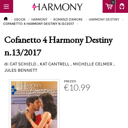
0
EBOOK
HARMONY
ROMANZI D'AMORE
HARMONY DESTINY
COFANETTO 4 HARMONY DESTINY N.13/2017
Cofanetto 4 Harmony Destiny
EBOOK
n.13/2017
LIBRI
di CAT SCHIELD , KAT CANTRELL , MICHELLE CELMER ,
JULES BENNETT
Calendario
PREZZO
€10.99
FAQ