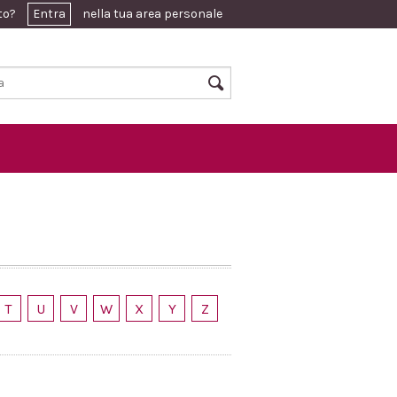
ato?
Entra
nella tua area personale
T
U
V
W
X
Y
Z