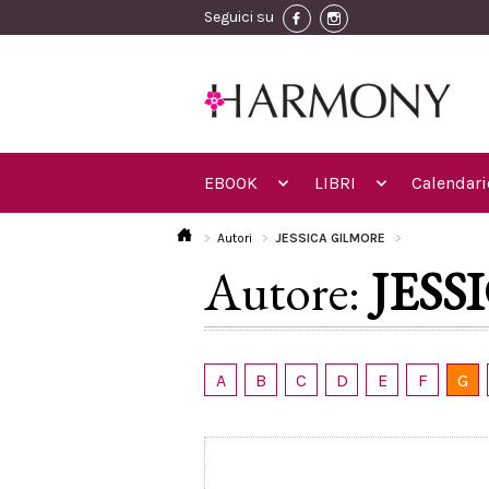
Seguici su
EBOOK
LIBRI
Calendari
Autori
JESSICA GILMORE
Autore:
JESS
A
B
C
D
E
F
G