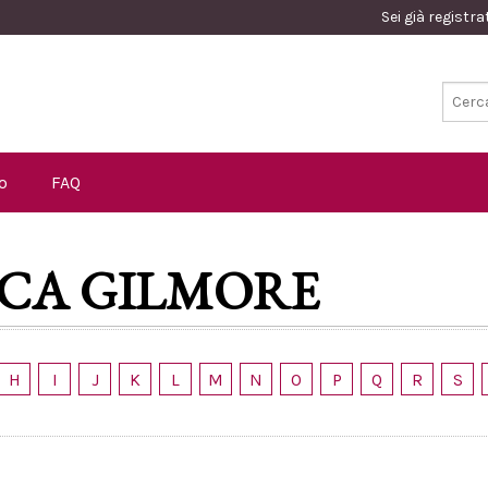
Sei già registr
o
FAQ
ICA GILMORE
H
I
J
K
L
M
N
O
P
Q
R
S