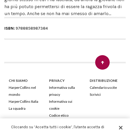
ha più potuto permettersi di essere la ragazza frivola di
un tempo. Anche se non ha mai smesso di amarlo...
ISBN:
9788858987384
CHI SIAMO
PRIVACY
DISTRIBUZIONE
HarperCollins nel
Informativa sulla
Calendario uscite
mondo
privacy
Scrivici
HarperCollins Italia
Informativa sui
La squadra
cookie
Codice etico
Cliccando su “Accetta tutti i cookie”, l'utente accetta di
HarperCollins Italia S.p.A. Viale Monte Nero, 84 - 20135 Milano