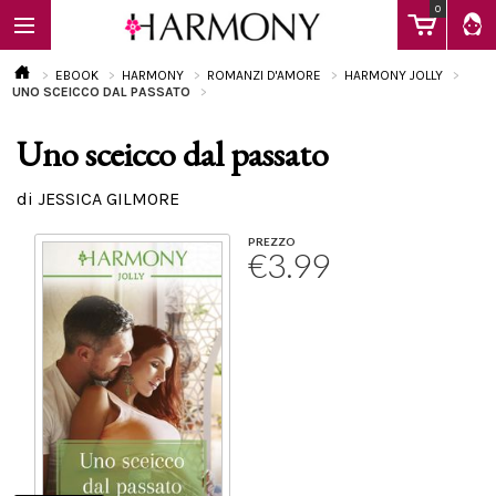
0
EBOOK
HARMONY
ROMANZI D'AMORE
HARMONY JOLLY
UNO SCEICCO DAL PASSATO
Uno sceicco dal passato
EBOOK
di JESSICA GILMORE
LIBRI
PREZZO
€3.99
Calendario
FAQ