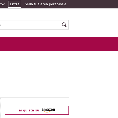
ato?
Entra
nella tua area personale
acquista su