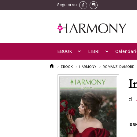
Seguici su
EBOOK
LIBRI
Calendari
EBOOK
HARMONY
ROMANZI D'AMORE
I
di
ISB