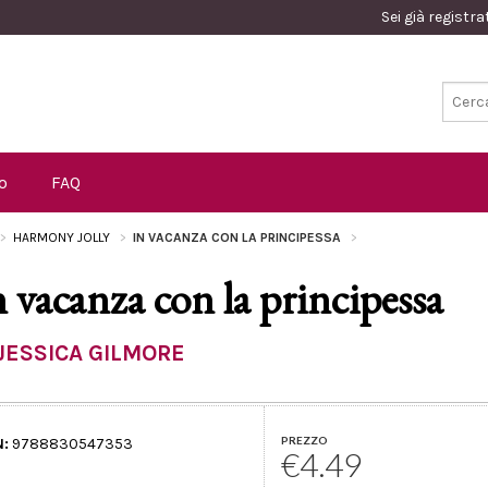
Sei già registr
o
FAQ
HARMONY JOLLY
IN VACANZA CON LA PRINCIPESSA
n vacanza con la principessa
JESSICA GILMORE
PREZZO
N:
9788830547353
€4.49