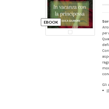
Sor
Arro
per 
Qua
def
Cor
asp
rag
mon
con
Gli 
I