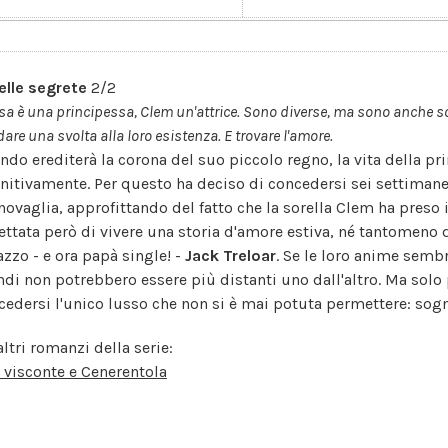
elle segrete
2/2
sa è una principessa, Clem un'attrice. Sono diverse, ma sono anche sor
dare una svolta alla loro esistenza. E trovare l'amore.
ndo erediterà la corona del suo piccolo regno, la vita della p
initivamente. Per questo ha deciso di concedersi sei settimane
novaglia, approfittando del fatto che la sorella Clem ha preso 
ettata però di vivere una storia d'amore estiva, né tantomeno d
azzo - e ora papà single! -
Jack Treloar
. Se le loro anime sembr
di non potrebbero essere più distanti uno dall'altro. Ma solo 
cedersi l'unico lusso che non si è mai potuta permettere: sog
altri romanzi della serie:
l visconte e Cenerentola