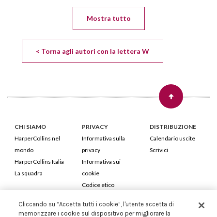
Mostra tutto
< Torna agli autori con la lettera W
CHI SIAMO
PRIVACY
DISTRIBUZIONE
HarperCollins nel
Informativa sulla
Calendario uscite
mondo
privacy
Scrivici
HarperCollins Italia
Informativa sui
La squadra
cookie
Codice etico
Cliccando su “Accetta tutti i cookie”, l'utente accetta di
HarperCollins Italia S.p.A. Viale Monte Nero, 84 - 20135 Milano
memorizzare i cookie sul dispositivo per migliorare la