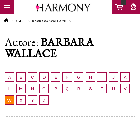
0
Autori
BARBARA WALLACE
Autore:
BARBARA
EBOOK
WALLACE
LIBRI
A
B
C
D
E
F
G
H
I
J
K
Calendario
L
M
N
O
P
Q
R
S
T
U
V
W
X
Y
Z
FAQ