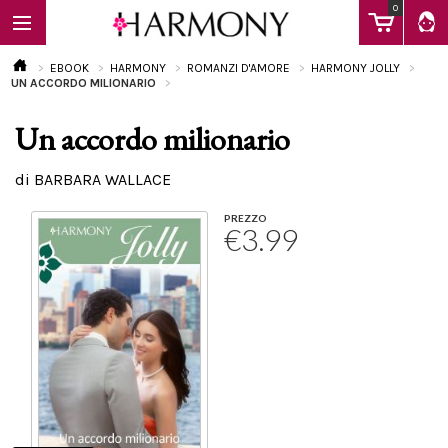
0
EBOOK
HARMONY
ROMANZI D'AMORE
HARMONY JOLLY
UN ACCORDO MILIONARIO
Un accordo milionario
EBOOK
di BARBARA WALLACE
LIBRI
PREZZO
€3.99
Calendario
FAQ