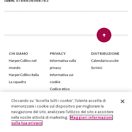
ISBN:
9788858986783
CHI SIAMO
PRIVACY
DISTRIBUZIONE
HarperCollins nel
Informativa sulla
Calendario uscite
mondo
privacy
Scrivici
HarperCollins Italia
Informativa sui
La squadra
cookie
Codice etico
Cliccando su “Accetta tutti i cookie”, l'utente accetta di
HarperCollins Italia S.p.A. Viale Monte Nero, 84 - 20135 Milano
memorizzare i cookie sul dispositivo per migliorare la
Cod. Fiscale e P.IVA 05946780151 - Capitale Sociale 258.250 €
navigazione del sito, analizzare l'utilizzo del sito e assistere
Iscritta in Milano al Registro delle imprese nr.198004 e REA nr.1051898
nelle nostre attività di marketing.
Maggiori informazioni
sulla tua privacy