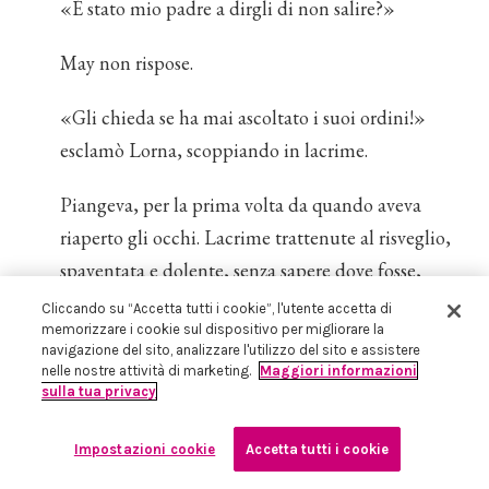
«È stato mio padre a dirgli di non salire?»
May non rispose.
«Gli chieda se ha mai ascoltato i suoi ordini!»
esclamò Lorna, scoppiando in lacrime.
Piangeva, per la prima volta da quando aveva
riaperto gli occhi. Lacrime trattenute al risveglio,
spaventata e dolente, senza sapere dove fosse,
scoprendo la presenza dei genitori, e che James
Cliccando su “Accetta tutti i cookie”, l'utente accetta di
memorizzare i cookie sul dispositivo per migliorare la
non era lontano.
navigazione del sito, analizzare l'utilizzo del sito e assistere
nelle nostre attività di marketing.
Maggiori informazioni
Altro che incidente d'auto. Tutto il suo mondo era
sulla tua privacy
andato in pezzi.
Impostazioni cookie
Accetta tutti i cookie
May non cercò di consolarla, esortandola a