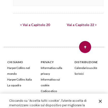
< Vai a Capitolo 20
Vai a Capitolo 22 >
CHI SIAMO
PRIVACY
DISTRIBUZIONE
HarperCollins nel
Informativa sulla
Calendario uscite
mondo
privacy
Scrivici
HarperCollins Italia
Informativa sui
La squadra
cookie
Codice etico
Cliccando su “Accetta tutti i cookie”, l'utente accetta di
HarperCollins Italia S.p.A. Viale Monte Nero, 84 - 20135 Milano
memorizzare i cookie sul dispositivo per migliorare la