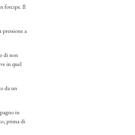
n forcipe. Il
a pressione a
do di non
ve in quel
to da un
mpagno in
to, prima di