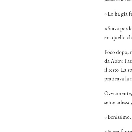
«Lo ha già f
«Stava perde
era quello c
Poco dopo, ne
da Abby. Paz
il resto. La
praticava la 
Ovviamente, 
sente adesso
«Benissimo, 
«Si era ferit