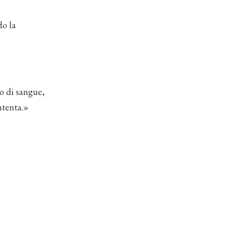
do la
o di sangue,
ntenta.»