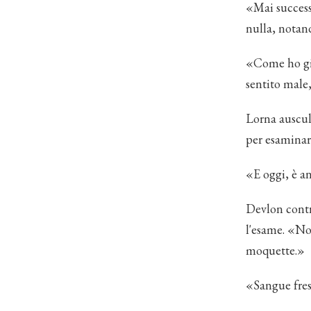
«Mai success
nulla, notand
«Come ho già 
sentito male
Lorna auscult
per esaminar
«E oggi, è a
Devlon contr
l'esame. «Non
moquette.»
«Sangue fre