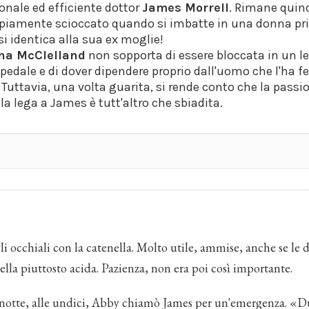
onale ed efficiente dottor
James Morrell
. Rimane quin
piamente scioccato quando si imbatte in una donna pri
i identica alla sua ex moglie!
na McClelland
non sopporta di essere bloccata in un le
pedale e di dover dipendere proprio dall'uomo che l'ha fe
 Tuttavia, una volta guarita, si rende conto che la passi
la lega a James è tutt'altro che sbiadita.
i occhiali con la catenella. Molto utile, ammise, anche se le
tella piuttosto acida. Pazienza, non era poi così importante.
notte, alle undici, Abby chiamò James per un'emergenza. «Du