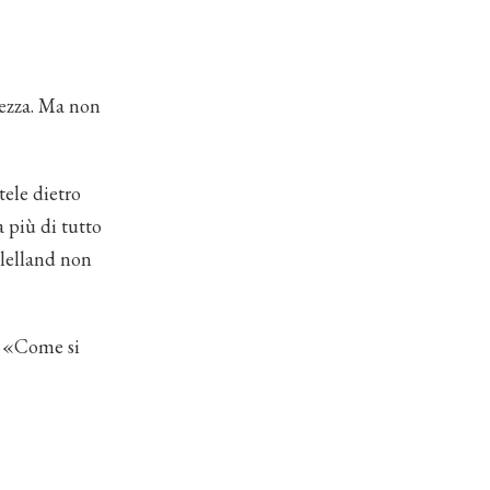
mezza. Ma non
tele dietro
 più di tutto
Clelland non
. «Come si