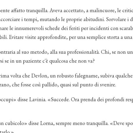
ente affatto tranquilla. Aveva accettato, a malincuore, le crit
accorciare i tempi, mutando le proprie abitudini. Sorvolare i d
mare le innumerevoli schede dei feriti per incidenti con scara
li. Evitare visite approfondite, per una semplice storta a una 
ntraria al suo metodo, alla sua professionalità. Chi, se non u
i se in un paziente c'è qualcosa che non va?
rima volta che Devlon, un robusto falegname, subiva qualche
trano, che fosse così pallido, quasi sul punto di svenire.
ccupi» disse Lavinia. «Succede. Ora prenda dei profondi res
un cubicolo» disse Lorna, sempre meno tranquilla. «Deve spog
tarlo.»