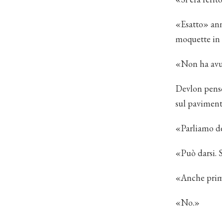
«Esatto» annu
moquette in 
«Non ha avu
Devlon pensò
sul paviment
«Parliamo del
«Può darsi. 
«Anche prima
«No.»