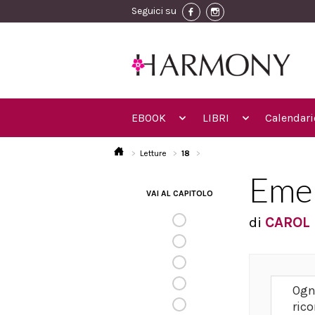
Seguici su
EBOOK
LIBRI
Calendari
Letture
18
Emer
VAI AL CAPITOLO
di
CAROL 
Ogn
rico