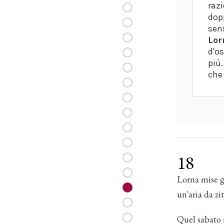
razi
dop
sens
Lor
d'os
più.
che 
18
Lorna mise gl
un'aria da zi
Quel sabato 