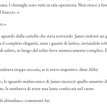
auma. I chirurghi sono tutti in sala operatoria. Non riesco a fe
l braccio...»
to.»
 sguardo dalla cartella che stava scrivendo. James indossò un
a il completo elegante, mise i guanti di lattice, inviandole so
di saluto, in luogo del solito lieve ammiccamento complice. E
mbrava troppo seccata, se ti avevo requisito» disse Abby.
o, lo sguardo malinconico di James incrociò quello smarrito d
, le sembrava di avere una lama conficcata nel cuore.
di abitudine» commentò lui.