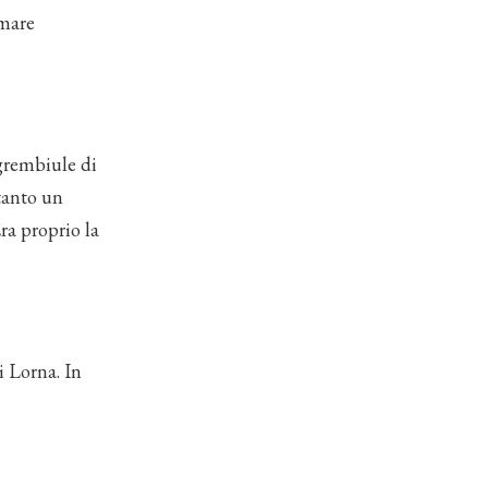
rmare
 grembiule di
ltanto un
ra proprio la
i Lorna. In