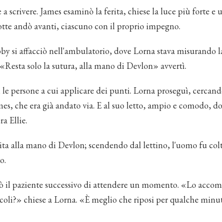
 a scrivere. James esaminò la ferita, chiese la luce più forte e u
notte andò avanti, ciascuno con il proprio impegno.
by si affacciò nell'ambulatorio, dove Lorna stava misurando l
«Resta solo la sutura, alla mano di Devlon» avvertì.
 le persone a cui applicare dei punti. Lorna proseguì, cercan
es, che era già andato via. E al suo letto, ampio e comodo, do
a Ellie.
rita alla mano di Devlon; scendendo dal lettino, l'uomo fu col
o.
ò il paziente successivo di attendere un momento. «Lo acco
coli?» chiese a Lorna. «È meglio che riposi per qualche minu