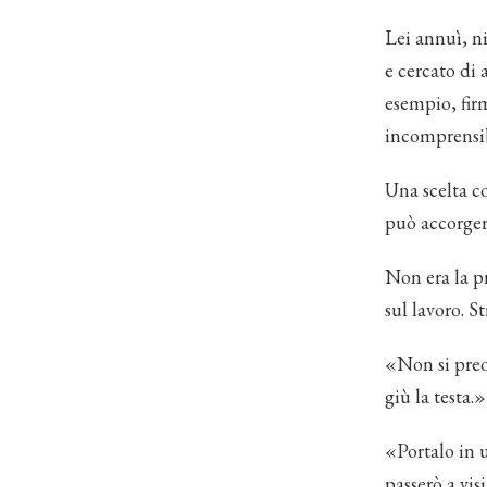
Lei annuì, ni
e cercato di 
esempio, fir
incomprensibi
Una scelta co
può accorgers
Non era la p
sul lavoro. S
«Non si preo
giù la testa.»
«Portalo in 
passerò a visi