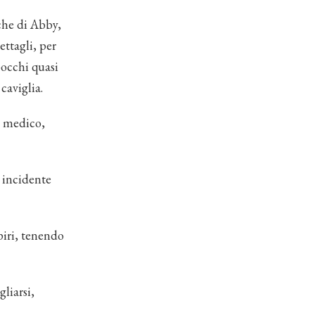
iche di Abby,
ettagli, per
bocchi quasi
caviglia.
n medico,
 incidente
piri, tenendo
liarsi,