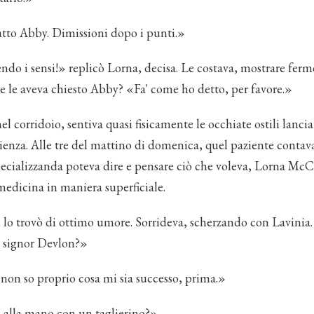
atto Abby. Dimissioni dopo i punti.»
ndo i sensi!» replicò Lorna, decisa. Le costava, mostrare fer
he le aveva chiesto Abby? «Fa' come ho detto, per favore.»
l corridoio, sentiva quasi fisicamente le occhiate ostili lancia
ienza. Alle tre del mattino di domenica, quel paziente contava
 specializzanda poteva dire e pensare ciò che voleva, Lorna Mc
medicina in maniera superficiale.
lo trovò di ottimo umore. Sorrideva, scherzando con Lavinia
, signor Devlon?»
non so proprio cosa mi sia successo, prima.»
o alla mano con un taglierino?»