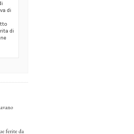
di
va di
tto
rita di
one
 davano
e ferite da