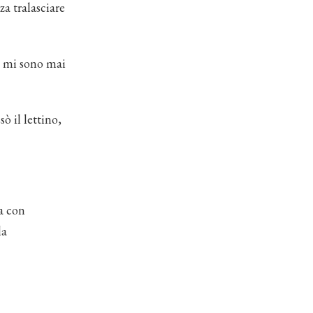
a tralasciare
n mi sono mai
ò il lettino,
a con
la