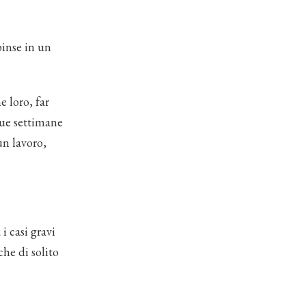
inse in un
e loro, far
 due settimane
un lavoro,
i casi gravi
che di solito