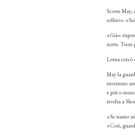
Scorse May, 
sollievo. «Se
«Già» rispose
notte. Tieni 
Lorna cercò d
May la guard
inventato un
e più o meno 
rivolta a Sho
«Se siamo in 
«Così, guard