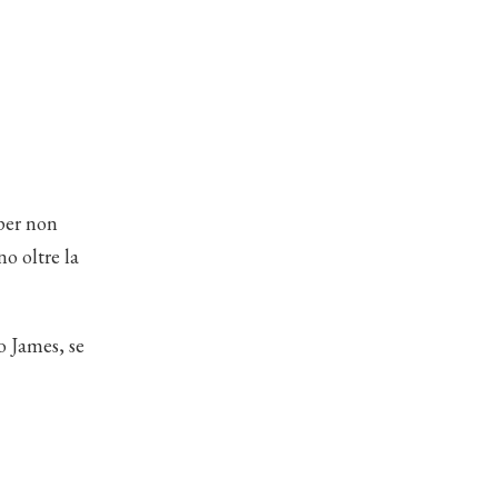
per non
o oltre la
 James, se