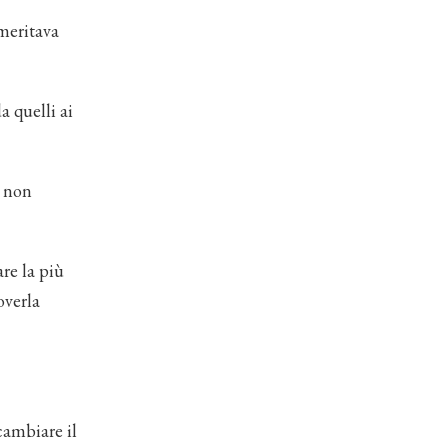
meritava
 quelli ai
e non
re la più
overla
cambiare il