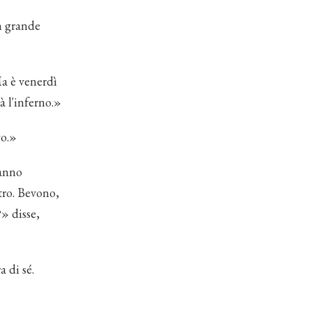
n grande
Ma è venerdì
à l'inferno.»
go.»
hanno
tro. Bevono,
?» disse,
 di sé.