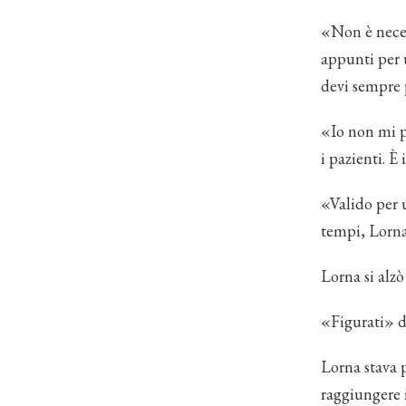
«Non è neces
appunti per u
devi sempre 
«Io non mi p
i pazienti. È
«Valido per 
tempi, Lorna
Lorna si alzò
«Figurati» d
Lorna stava p
raggiungere i