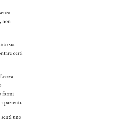
senza
a, non
nto sia
ontare certi
l'aveva
o
o farmi
i pazienti.
i sentì uno