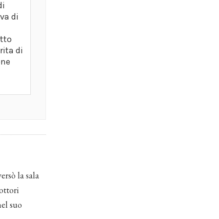
di
va di
tto
rita di
one
ersò la sala
ottori
nel suo