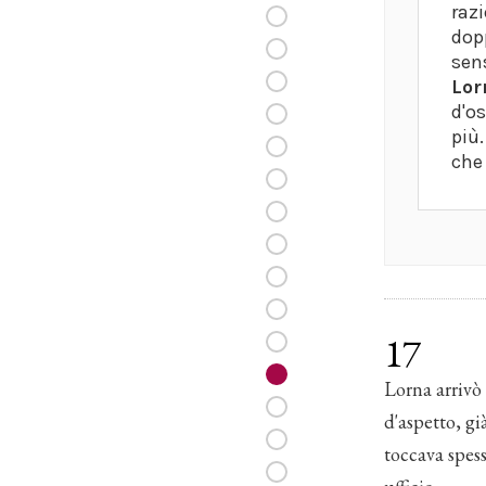
razi
dop
sens
Lor
d'os
più.
che 
17
Lorna arrivò 
d'aspetto, gi
toccava spess