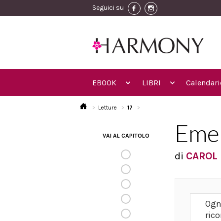
Seguici su
EBOOK
LIBRI
Calendari
Letture
17
Emer
VAI AL CAPITOLO
di
CAROL 
Ogn
rico