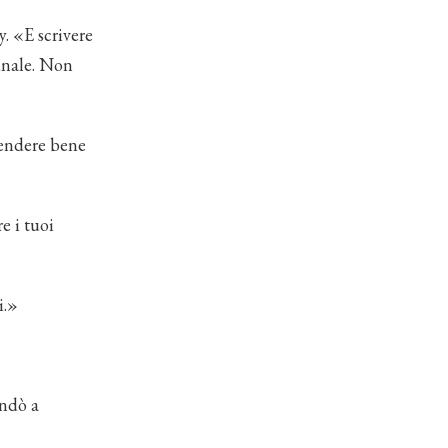
. «E scrivere
bunale. Non
endere bene
e i tuoi
i.»
andò a