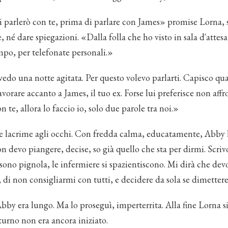
i parlerò con te, prima di parlare con James» promise Lorna, 
 né dare spiegazioni. «Dalla folla che ho visto in sala d'attes
mpo, per telefonate personali.»
vedo una notte agitata. Per questo volevo parlarti. Capisco qua
avorare accanto a James, il tuo ex. Forse lui preferisce non affr
 te, allora lo faccio io, solo due parole tra noi.»
le lacrime agli occhi. Con fredda calma, educatamente, Abby 
n devo piangere, decise, so già quello che sta per dirmi. Scriv
sono pignola, le infermiere si spazientiscono. Mi dirà che dev
, di non consigliarmi con tutti, e decidere da sola se dimettere 
bby era lungo. Ma lo proseguì, imperterrita. Alla fine Lorna s
l turno non era ancora iniziato.