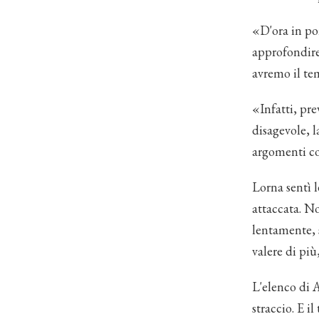
«D'ora in po
approfondire,
avremo il te
«Infatti, pre
disagevole, l
argomenti con
Lorna sentì 
attaccata. No
lentamente, 
valere di più
L'elenco di A
straccio. E i