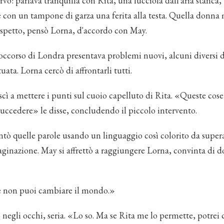
rvò: parlava tranquilla con Rita, una lucciola dall'aria stanca,
 con un tampone di garza una ferita alla testa. Quella donna 
petto, pensò Lorna, d'accordo con May.
ccorso di Londra presentava problemi nuovi, alcuni diversi da
tuata. Lorna cercò di affrontarli tutti.
scì a mettere i punti sul cuoio capelluto di Rita. «Queste cos
uccedere» le disse, concludendo il piccolo intervento.
ò quelle parole usando un linguaggio così colorito da supera
ginazione. May si affrettò a raggiungere Lorna, convinta di d
 non puoi cambiare il mondo.»
ò negli occhi, seria. «Lo so. Ma se Rita me lo permette, potrei 