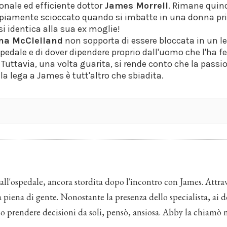
onale ed efficiente dottor
James Morrell
. Rimane quin
piamente scioccato quando si imbatte in una donna pri
i identica alla sua ex moglie!
na McClelland
non sopporta di essere bloccata in un le
pedale e di dover dipendere proprio dall'uomo che l'ha fe
 Tuttavia, una volta guarita, si rende conto che la passi
la lega a James è tutt'altro che sbiadita.
all'ospedale, ancora stordita dopo l'incontro con James. Attrav
à piena di gente. Nonostante la presenza dello specialista, ai d
o prendere decisioni da soli, pensò, ansiosa. Abby la chiamò 