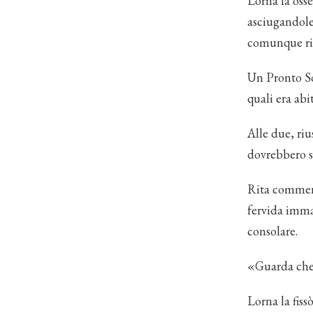
Lorna la osse
asciugandole
comunque ris
Un Pronto So
quali era abi
Alle due, riu
dovrebbero s
Rita comment
fervida imma
consolare.
«Guarda che
Lorna la fiss