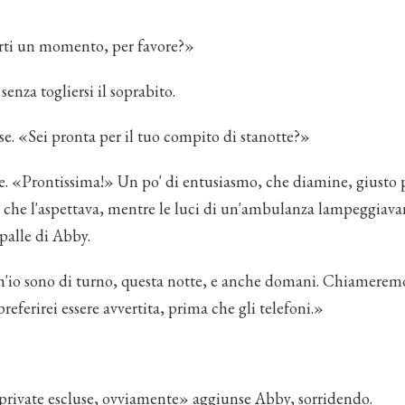
rti un momento, per favore?»
senza togliersi il soprabito.
se. «Sei pronta per il tuo compito di stanotte?»
e. «Prontissima!» Un po' di entusiasmo, che diamine, giusto 
ò che l'aspettava, mentre le luci di un'ambulanza lampeggiavan
spalle di Abby.
'io sono di turno, questa notte, e anche domani. Chiameremo
referirei essere avvertita, prima che gli telefoni.»
private escluse, ovviamente» aggiunse Abby, sorridendo.