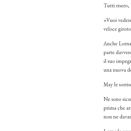
Tutti risero
«Vuoi vedere
veloce giroto
Anche Lorna r
parte davvero
il suo impegn
una nuova de
May le sorri
Ne sono sicur
prima che arr
non ne davan