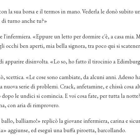
con la sua borsa e il termos in mano. Vederla le donò subito u
i di turno anche tu?»
 l'infermiera. «Eppure un letto per dormire c'è, a casa mia. 
gli occhi ben aperti, mia bella signora, tra poco qui si scatener
i apparire disinvolta. «Lo so, ho fatto il tirocinio a Edimbur
ò, scettica. «Le cose sono cambiate, da alcuni anni. Adesso 
a nuova serie di problemi. Crack, anfetamine, e chissà cosa al
dopo le undici si comincia. E voi cosa fate, per tutta la notte
na, con aria di rimprovero.
ballo, balliamo!» replicò la giovane infermiera, carina e sicura
a» aggiunse, ed eseguì una buffa piroetta, barcollando.