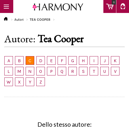
0
Autori
TEA COOPER
Autore:
Tea Cooper
EBOOK
LIBRI
A
B
C
D
E
F
G
H
I
J
K
L
M
N
O
P
Q
R
S
T
U
V
Calendario
W
X
Y
Z
FAQ
Dello stesso autore: