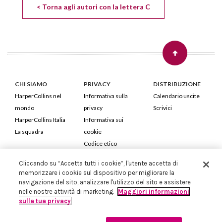
< Torna agli autori con la lettera C
CHI SIAMO
PRIVACY
DISTRIBUZIONE
HarperCollins nel
Informativa sulla
Calendario uscite
mondo
privacy
Scrivici
HarperCollins Italia
Informativa sui
La squadra
cookie
Codice etico
Cliccando su “Accetta tutti i cookie”, l'utente accetta di
HarperCollins Italia S.p.A. Viale Monte Nero, 84 - 20135 Milano
memorizzare i cookie sul dispositivo per migliorare la
Cod. Fiscale e P.IVA 05946780151 - Capitale Sociale 258.250 €
navigazione del sito, analizzare l'utilizzo del sito e assistere
Iscritta in Milano al Registro delle imprese nr.198004 e REA nr.1051898
nelle nostre attività di marketing.
Maggiori informazioni
sulla tua privacy