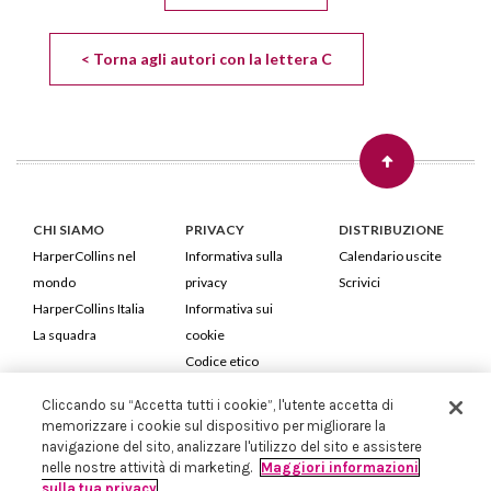
< Torna agli autori con la lettera C
CHI SIAMO
PRIVACY
DISTRIBUZIONE
HarperCollins nel
Informativa sulla
Calendario uscite
mondo
privacy
Scrivici
HarperCollins Italia
Informativa sui
La squadra
cookie
Codice etico
Cliccando su “Accetta tutti i cookie”, l'utente accetta di
HarperCollins Italia S.p.A. Viale Monte Nero, 84 - 20135 Milano
memorizzare i cookie sul dispositivo per migliorare la
Cod. Fiscale e P.IVA 05946780151 - Capitale Sociale 258.250 €
navigazione del sito, analizzare l'utilizzo del sito e assistere
Iscritta in Milano al Registro delle imprese nr.198004 e REA nr.1051898
nelle nostre attività di marketing.
Maggiori informazioni
sulla tua privacy