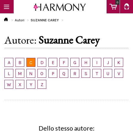
0
Autori
SUZANNE CAREY
Autore:
Suzanne Carey
EBOOK
LIBRI
A
B
C
D
E
F
G
H
I
J
K
L
M
N
O
P
Q
R
S
T
U
V
Calendario
W
X
Y
Z
FAQ
Dello stesso autore: