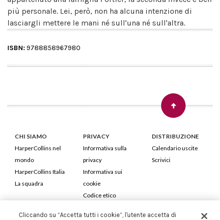
più personale. Lei, però, non ha alcuna intenzione di
lasciargli mettere le mani né sull'una né sull'altra.
ISBN:
9788858967980
CHI SIAMO
PRIVACY
DISTRIBUZIONE
HarperCollins nel
Informativa sulla
Calendario uscite
mondo
privacy
Scrivici
HarperCollins Italia
Informativa sui
La squadra
cookie
Codice etico
Cliccando su “Accetta tutti i cookie”, l'utente accetta di
HarperCollins Italia S.p.A. Viale Monte Nero, 84 - 20135 Milano