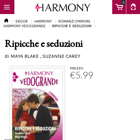
0
EBOOK
HARMONY
ROMANZI D'AMORE
HARMONY VEDOGRANDE
RIPICCHE E SEDUZIONI
Ripicche e seduzioni
EBOOK
di MAYA BLAKE , SUZANNE CAREY
LIBRI
PREZZO
€5.99
Calendario
FAQ